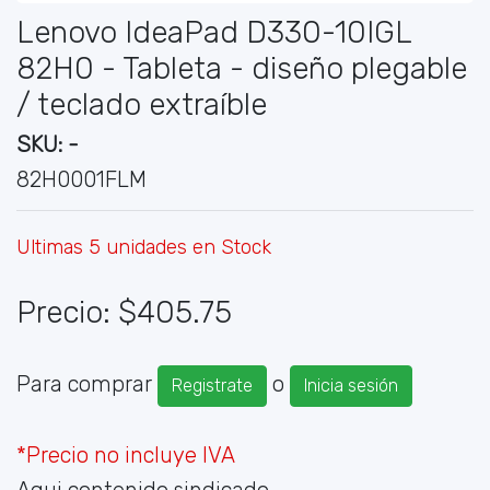
Lenovo IdeaPad D330-10IGL
82H0 - Tableta - diseño plegable
/ teclado extraíble
SKU: -
82H0001FLM
Ultimas 5 unidades en Stock
Precio: $405.75
Para comprar
o
Registrate
Inicia sesión
*Precio no incluye IVA
Aqui contenido sindicado