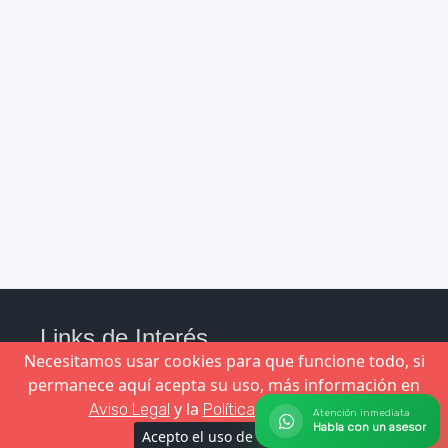
Links de Interés
Necesitamos usar cookies para que funcione todo, si
permanece aquí acepta su uso, más información en
y la
.
Aviso Legal
Política de Privacidad
❯
Compras
Atención inmediata
Habla con un asesor
❯
Términos y condiciones
Acepto el uso de cookies