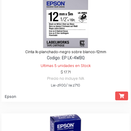
Cinta lk-planchado-negro sobre blanco-12mm
Codigo: EP LK-4WBQ
Ultimas 5 unidades en Stock
$ 17.71
Precio no incluye IVA
Lw-z900/ lw.z710
Epson