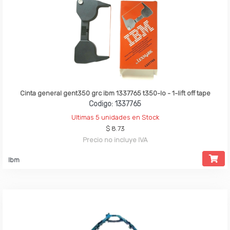
Cinta general gent350 grc ibm 1337765 t350-lo - 1-lift off tape
Codigo: 1337765
Ultimas 5 unidades en Stock
$ 8.73
Precio no incluye IVA
Ibm