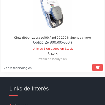
Cinta ribbon zebra zc100 / zc300 200 imágenes ymcko
Codigo: Ze 800300-350la
Ultimas 5 unidades en Stock
$ 43.18
Precio no incluye IVA
Zebra technologies
Links de Interés