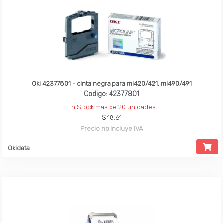
Oki 42377801 - cinta negra para ml420/421, ml490/491
Codigo: 42377801
En Stock mas de 20 unidades
$ 18.61
Precio no incluye IVA
Okidata